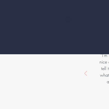
“I'm
nice 
tell
what 
a