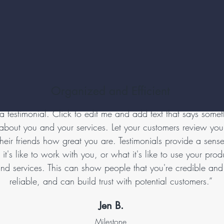
Organized and Efficient
 a testimonial. Click to edit me and add text that says some
about you and your services. Let your customers review yo
 their friends how great you are. Testimonials provide a sens
it's like to work with you, or what it's like to use your pro
nd services. This can show people that you're credible an
reliable, and can build trust with potential customers.”
Jen B.
Milestone