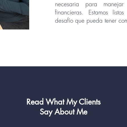
necesaria para manejar
financieras. Estamos listo
desafío que pueda tener com
Read What My Clients
Say About Me