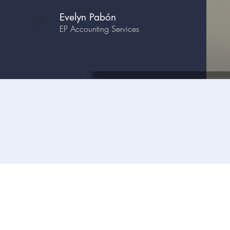
Evelyn Pabón
EP
EP Accounting Services
Services
Contact